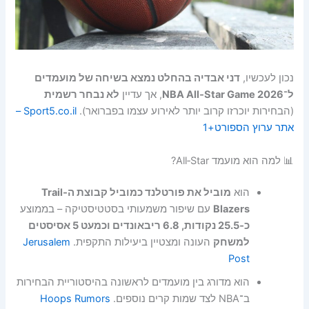
נכון לעכשיו,
דני אבדיה בהחלט נמצא בשיחה של מועמדים
ל־NBA All‑Star Game 2026
, אך עדיין
לא נבחר רשמית
(הבחירות יוכרזו קרוב יותר לאירוע עצמו בפברואר).
Sport5.co.il –
אתר ערוץ הספורט
+1
📊 למה הוא מועמד All‑Star?
הוא
מוביל את פורטלנד כמוביל קבוצת ה‑Trail
Blazers
עם שיפור משמעותי בסטטיסטיקה – בממוצע
כ‑25.5 נקודות, 6.8 ריבאונדים וכמעט 5 אסיסטים
למשחק
העונה ומצטיין ביעילות התקפית.
Jerusalem
Post
הוא מדורג בין מועמדים לראשונה בהיסטוריית הבחירות
ב־NBA לצד שמות קרים נוספים.
Hoops Rumors