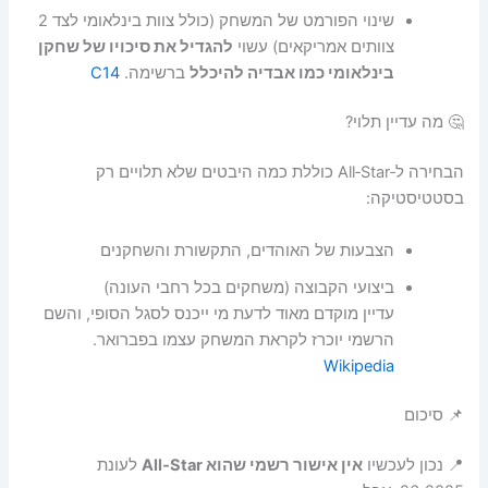
שינוי הפורמט של המשחק (כולל צוות בינלאומי לצד 2
צוותים אמריקאים) עשוי
להגדיל את סיכויו של שחקן
בינלאומי כמו אבדיה להיכלל
ברשימה.
C14
🤔 מה עדיין תלוי?
הבחירה ל‑All‑Star כוללת כמה היבטים שלא תלויים רק
בסטטיסטיקה:
הצבעות של האוהדים, התקשורת והשחקנים
ביצועי הקבוצה (משחקים בכל רחבי העונה)
עדיין מוקדם מאוד לדעת מי ייכנס לסגל הסופי, והשם
הרשמי יוכרז לקראת המשחק עצמו בפברואר.
Wikipedia
📌 סיכום
📍 נכון לעכשיו
אין אישור רשמי שהוא All‑Star
לעונת